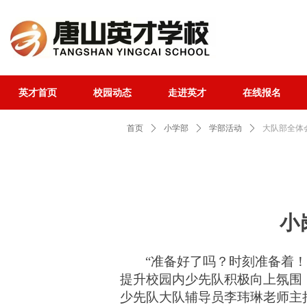
英才首页
校园动态
走进英才
在线报名
英才首页
校园动态
走进英才
在线报名
首页
ꄲ
小学部
ꄲ
学部活动
ꄲ
大队部全体
小
“准备好了吗？时刻准备着
提升校园内少先队积极向上氛围
少先队大队辅导员
李玮琳
老师主