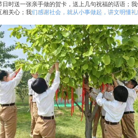
节日时送一张亲手做的贺卡，送上几句祝福
的话语；我
互相关心；我
们感谢社会，就从小事做起，讲文明懂礼