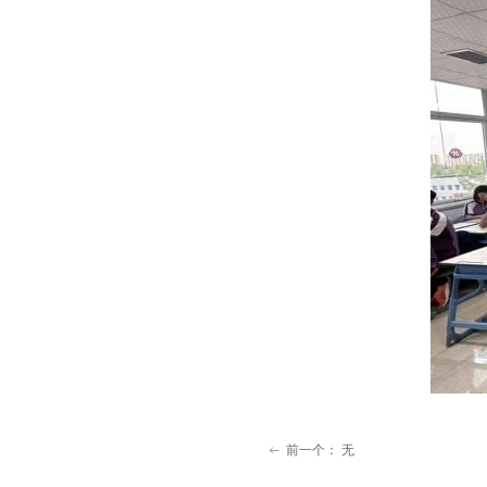
前一个：
无
ꂃ