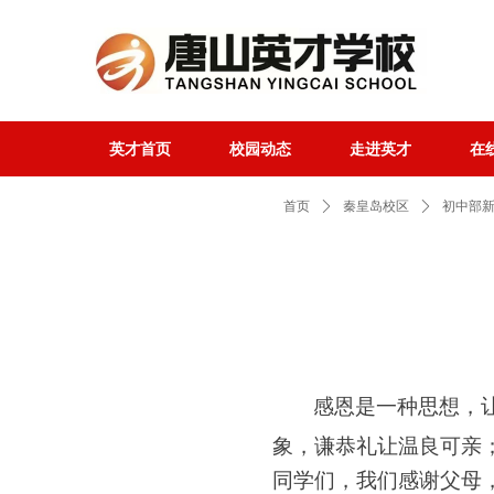
英才首页
校园动态
走进英才
在
英才首页
校园动态
走进英才
在
首页
ꄲ
秦皇岛校区
ꄲ
初中部
感恩是一种思想，
象，谦恭礼让温良可亲
同学们，我们感谢父母