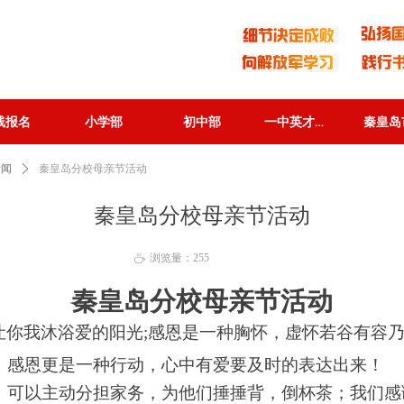
一中英才分校
线报名
小学部
初中部
一中英才分校
线报名
小学部
初中部
新闻
ꄲ
秦皇岛分校母亲节活动
秦皇岛分校母亲节活动
浏览量：
255
ꄘ
秦皇岛分校母亲节活动
让你我沐浴爱的阳光;感恩是一种胸怀，虚怀若谷有容乃
；感恩更是一种行动，心中有爱要及时的表达出来！
，可以
主动
分担家务，为他们捶捶背，倒杯茶；我们感