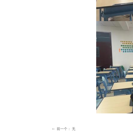
前一个：
无
ꂃ