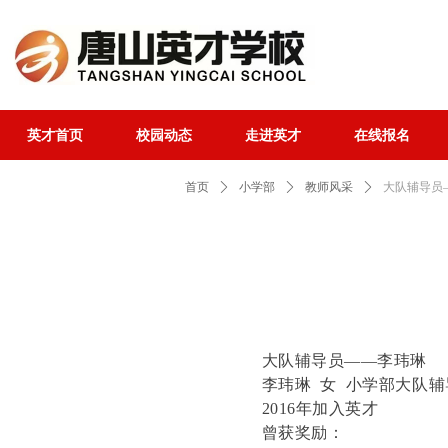
英才首页
校园动态
走进英才
在线报名
英才首页
校园动态
走进英才
在线报名
首页
ꄲ
小学部
ꄲ
教师风采
ꄲ
大队辅导员
大队辅导员——李玮琳
李玮琳 女 小学部大队辅
2016年加入英才
曾获奖励：