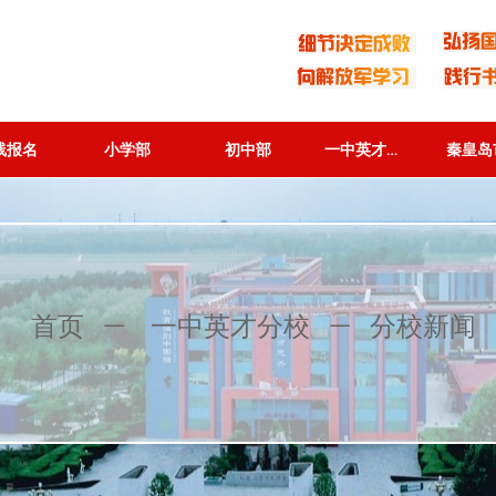
一中英才分校
线报名
小学部
初中部
一中英才分校
线报名
小学部
初中部
分校新闻
首页
ꄵ
一中英才分校
ꄵ