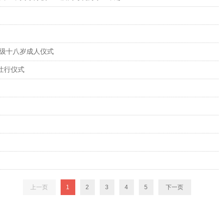
2级十八岁成人仪式
壮行仪式
上一页
1
2
3
4
5
下一页